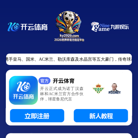
。携手皇马、国米、AC米兰、勒沃库森及水晶宫等五大豪门，传奇球星鲁
开云正式成为诺丁汉森
林和AC米兰官方合作伙
伴，球星鲁尼代言