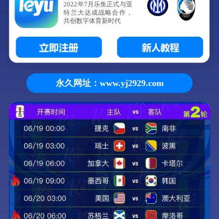
2022年7月乐鱼正式与亚
特兰大达成战略合作，
共创数字体育新时代
永久网址：www.yj2929.com